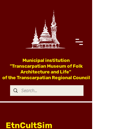
Municipal institution
"Transcarpatian Museum of Folk
Architecture and Life"
of the Transcarpatian Regional Council
EtnCultSim