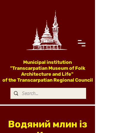
Municipal institution
"Transcarpatian Museum of Folk
Architecture and Life"
of the Transcarpatian Regional Council
Водяний млин із