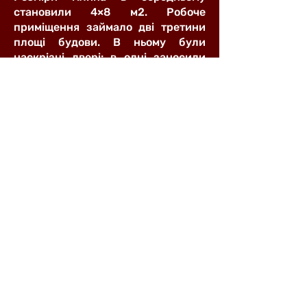
становили 4×8 м2. Робоче
приміщення займало дві третини
площі будови. В ньому були
наскрізні двері: в одні заносили
зерно, а в інші виносили готову
продукцію – муку.
Зазвичай млини ставили поблизу
річки або потоку. Спеціальним
каналом («розтокою»,
«млиновицею») воду з річки
підводили до млина.
Крім приміщення з механізмом у
млині була й невеличка жила
кімната, в якій міг жити млинар
або зупинялися на нічліг люди,
очікуючи своєї черги.