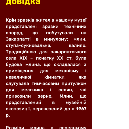
довідка
Крім зразків жител в нашому музеї
представлені зразки технічних
споруд, що побутували на
Закарпатті в минулому: млин,
ступа-сукновальня, валило.
Традиційною для закарпатського
села ХІХ – початку ХХ ст. була
будова млина, що складалася з
приміщення для механізму і
невеличкої кімнатки, яка
слугувала тимчасовим притулком
для мельника і селян, які
привозили зерно. Млин, що
представлений в музейній
експозиції, перевезений до в
1967
р.
Розміри млина в середньому