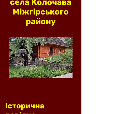
села Колочава
Міжгірського
району
Історична