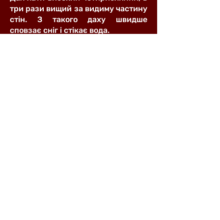
три рази вищий за видиму частину
стін. З такого даху швидше
сповзає сніг і стікає вода.
Поряд із хатою знаходиться стара
пасіка, в експозиції якої
представлені двоярусна споруда
(«пчольник») та декілька зразків
вуликів. Привертають увагу давні
вулики «дуплянки», виготовлені із
видовбаної з середини колоди. У
нижній частині дуплянок
нарощували дно з дощок та
робили отвір для бджіл. Більш
досконалими є рамкові вулики, що
теж експонуються на подвір’ї
садиби.