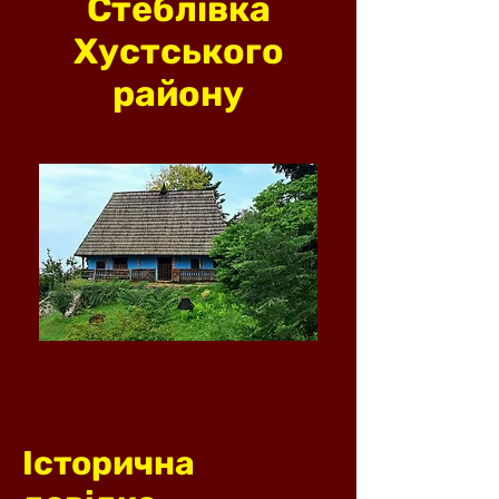
Стеблівка
Хустського
району
Історична