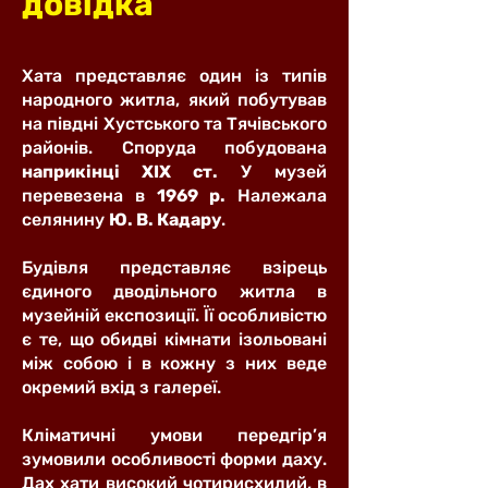
довідка
Хата представляє один із типів
народного житла, який побутував
на півдні Хустського та Тячівського
районів. Споруда побудована
наприкінці ХІХ ст.
У музей
перевезена в
1969 р.
Належала
селянину
Ю. В. Кадару
.
Будівля представляє взірець
єдиного дводільного житла в
музейній експозиції. Її особливістю
є те, що обидві кімнати ізольовані
між собою і в кожну з них веде
окремий вхід з галереї.
Кліматичні умови передгір’я
зумовили особливості форми даху.
Дах хати високий чотирисхилий, в