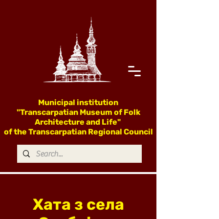
Municipal institution
"Transcarpatian Museum of Folk
Architecture and Life"
of the Transcarpatian Regional Council
Хата з села