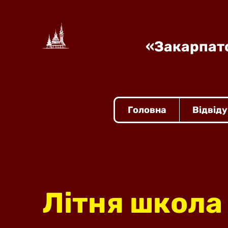
«Закарпатс
Головна
Відвід
Літня школа