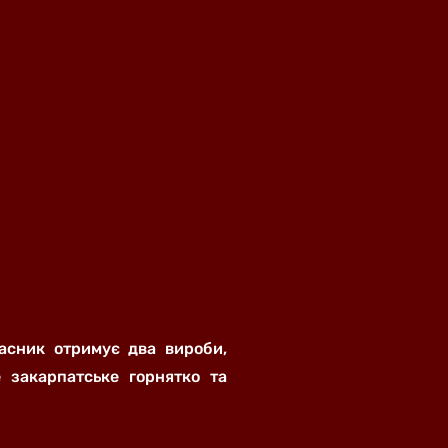
асник отримує два вироби,
е закарпатське горнятко та