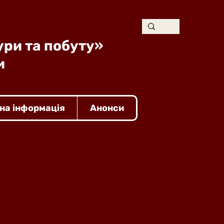
ури та побуту»
и
на інформація
Анонси