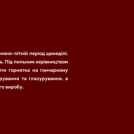
няно-літній період щонеділі.
ь. Під пильним керівництвом
яти горнятка на гончарному
рування та глазурування, а
го виробу.