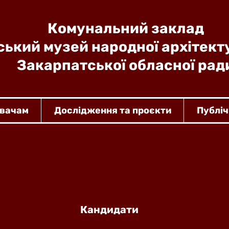
Комунальний заклад
ький музей народної архітект
Закарпатської обласної рад
увачам
Дослідження та проєкти
Публіч
Кандидати