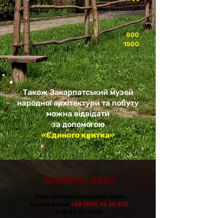
800
1500
Також Закарпатський музей
народної архітектури та побуту
можна відвідати
за допомогою
«Єдиного квитка»
ШЛЮ
Б ЗА ДОБУ
Обов'язковий попередній
запи
с
за телефоном
+38 (095) 42 40 672
з 10:00 до 16
:00