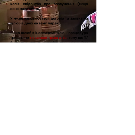
копія свідоцтва про розлучення (якщо
воно мало місце).
У музеї заповнюється договір та заявка на
шлюб в
двох екземплярах
.
Якщо шлюб з іноземцем/-кою - процедура
триватиме
не менше трьох днів
, тому що її/
його документи перевірятиме міграційна
служба України.
Тривалість
Назва «Шлюб за добу» є умовною, адже
все залежить від кількості заяв
(одруження відбуваються за чергою) та
дати подачі документів.
За добу одружуємо лише в тому випадку,
коли наречені обоє громадяни України.
День та час розпису
Церемонія традиційно проводиться
з
вівторка по п'ятницю о 11:00
, якщо не
зазначено інше. Отримувачі послуги мають
з'явитися за пів години до розпису з
документами, що посвідчують особу.