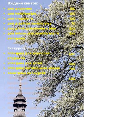
Вхідний квиток:
для дорослих
150
для пенсіонерів
100
для студентів
100
для дітей шкільного віку
70
для дітей дошкільного віку
б/к
для військовослужбовців та
б/к
ветеранів
Екскурсія:
оглядова для дорослих,
600
студентів
оглядова для дітей
400
оглядова англійською мовою
700
тематична екскурсія:
​«Стрітення-Грімниці – весни
600
провісниці»
«10 унікальних пам'яток
ужгородського скансену»
«Традиції закарпатської
вишиванки»
«Великодні традиції
Закарпаття»