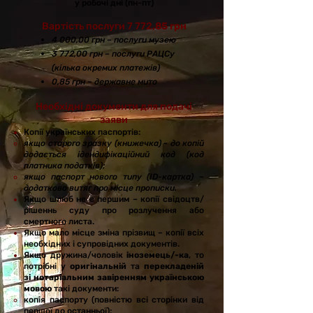
у роб
очі дні (пн-пт)
Вартість послуги 7 772
,85 грн
4 000,00 грн – послуги музею
3 772,00 грн – послуги РАЦСу
(кілька окремих платежів)
0,85 грн – державне мито
Необхідні документи для подачі
заяви
Копії українських паспортів:
якщо старого зразку (книжечка) - до копій
додається ідендифікаційний код (код
платника податків);
якщо паспорт нового типу (ID-картка) –
додатково витяг про місце прописки.
Якщо шлюб не є першим – копії свідоцтв/
рішеннь суду про розлучення або
смертного листа.
Якщо мало місце зміна прізвищ – копії всіх
необхідних і супровідних документів.
Якщо дружина/чоловік
іноземець/-ка
, то
потрібні у
оригінальній
та
перекладеній
зі нотаріальним завіренням українською
мовою
такі документи:
копія паспорту (повністю всі сторінки від
першої до останньої);