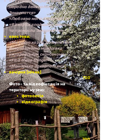
«У сутінках старого села:
народна демонологія
Закарпаття»
«Любовна магія Закарпаття»
«9 скарбів спадщини: ремесла
та промисли Закарпаття»
квестова:
«Містична карта Закарпаття:
демонологічна мандрівка
ужгородським скансеном»
«Find these things!»
«Мандрівка Закарпаттям»
вечірня (н
ічна)
700
Фото- та відеофіксація на
території музею:
фотосесія
відеографія
700