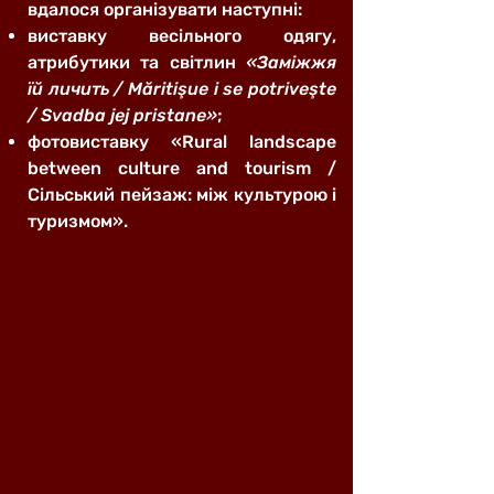
вдалося організувати наступні:
виставку весільного одягу,
атрибутики та світлин
«Заміжжя
їй личить / Mӑritişue i se potriveşte
/ Svadba jej pristane»
;
фотовиставку «Rural landscape
between culture and tourism /
Сільський пейзаж: між культурою і
туризмом».