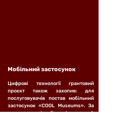
Мобільний застосунок
Цифрові технології грантовий
проєкт також захопив: для
послуговувачів постав мобільний
застосунок «COOL Museums». За
основу в аплікації взяті три музеї:
Повітовий музей Сату Маре
(Румунія), Музей української
культури у Свиднику (Словаччина)