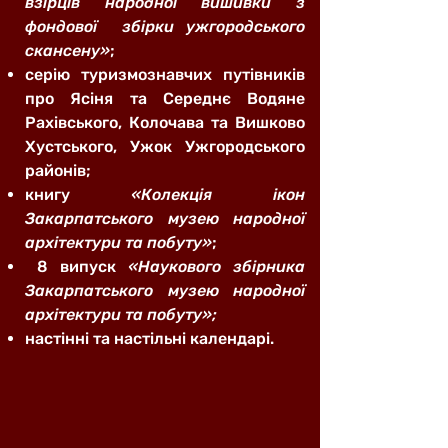
взірців народної вишивки з
фондової збірки ужгородського
скансену»
;
серію туризмознавчих путівників
про Ясіня та Середнє Водяне
Рахівського, Колочава та Вишково
Хустського, Ужок Ужгородського
районів;
книгу
«Колекція ікон
Закарпатського музею народної
архітектури та побуту»
;
8 випуск
«Наукового збірника
Закарпатського музею народної
архітектури та побуту»;
настінні та настільні календарі.