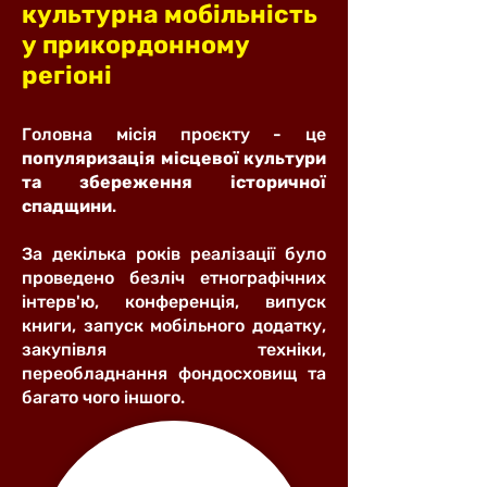
культурна мобільність
у прикордонному
регіоні
Головна місія проєкту - це
популяризація місцевої культури
та збереження історичної
спадщини
.
За декілька років реалізації було
проведено безліч етнографічних
інтерв'ю, конференція, випуск
книги, запуск мобільного додатку,
закупівля техніки,
переобладнання фондосховищ та
багато чого іншого.