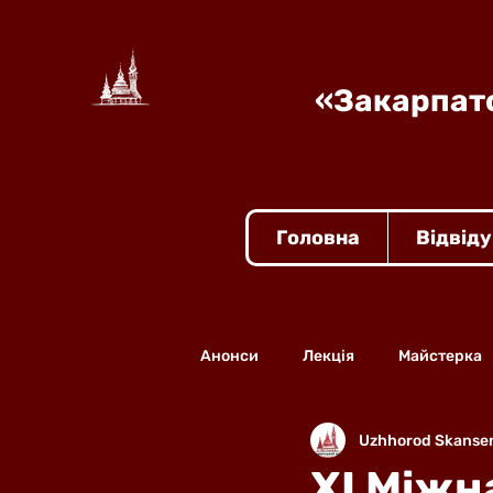
«Закарпатс
Головна
Відвід
Анонси
Лекція
Майстерка
Uzhhorod Skanse
ХІ Міжн