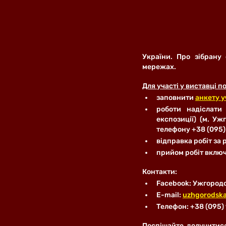
України. Про зібрану 
мережах.
Для участі у виставці п
заповнити 
анкету 
роботи надіслати
експозиції) (м. У
телефону +38 (095)
відправка робіт за
прийом робіт включ
Контакти:
Facebook: Ужгород
E-mail: 
uzhgorodsk
Tелефон: +38 (095)
Поспішайте долучитися