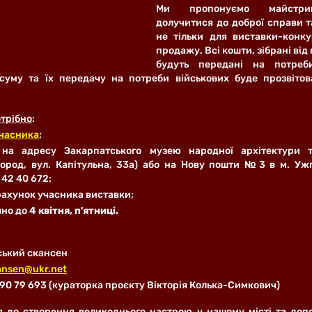
Ми пропонуємо майстриня
долучитися до доброї справи т
не тільки для виставки-конку
продажу. Всі кошти, зібрані від
будуть передані на потреб
суму та їх передачу на потреби військових буде прозвітов
отрібно
:
учасника
;
 на адресу Закарпатського музею народної архітектури та
жгород, вул. Капітульна, 33а) або на Нову пошти №3 в м. Уж
 42 40 672;
 рахунок учасника виставки;
но до 
4 квітня, п'ятниці.
ський скансен
ansen@ukr.net
 90 79 693 (кураторка проєкту Вікторія Колька-Симкович)
 до створення великоднього настрою у нашому місті та доп