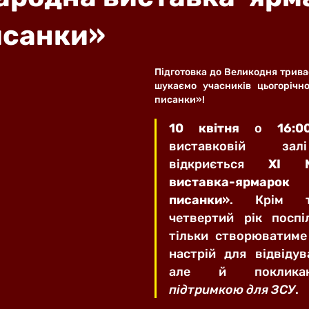
исанки»
Підготовка до Великодня триває
шукаємо учасників цьогорічно
писанки»!
10 квітня
 о 
16:
виставковій зал
відкриється 
ХІ М
виставка-ярмаро
писанки»
. Крім т
четвертий рік поспі
тільки створюватиме 
настрій для відвідув
підтримкою для ЗСУ
. 