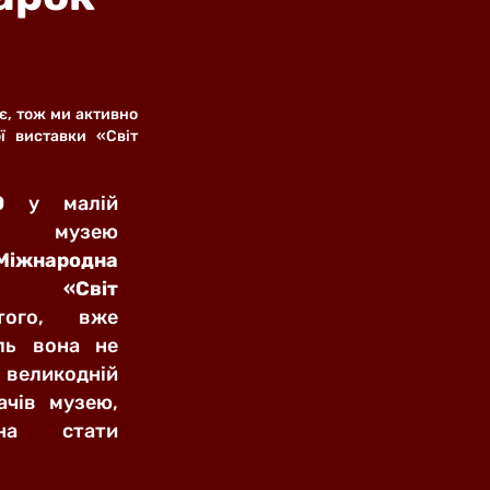
, тож ми активно 
ї виставки «Світ 
00 
у малій 
і музею 
іжнародна 
к «Світ 
ого, вже 
ль вона не 
великодній 
ачів музею, 
але й покликана стати 