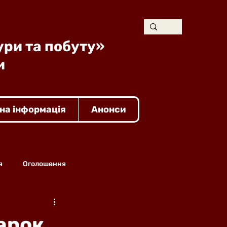
ури та побуту»
и
на інформація
Анонси
я
Оголошення
арок