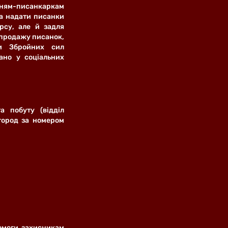
м-писанкаркам 
а надати писанки 
рсу, але й задля 
 продажу писанок, 
и Збройних сил 
ано у соціальних 
 побуту (відділ 
город за номером 
омоги захисникам 