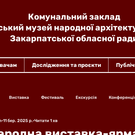
Комунальний заклад
ький музей народної архітект
Закарпатської обласної рад
увачам
Дослідження та проєкти
Публіч
Виставка
Фестиваль
Екскурсія
Конференці
n
11 бер. 2025 р.
Читати 1 хв
ародна виставка-ярм