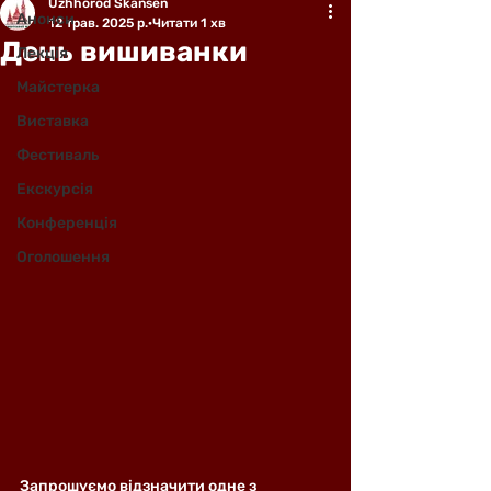
Uzhhorod Skansen
Анонси
12 трав. 2025 р.
Читати 1 хв
День вишиванки
Лекція
Майстерка
Виставка
Фестиваль
Екскурсія
Конференція
Оголошення
Запрошуємо відзначити одне з 