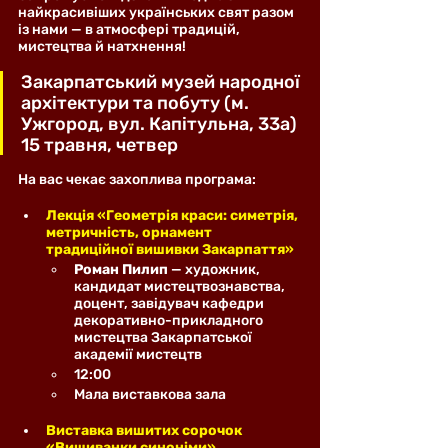
найкрасивіших українських свят разом 
із нами — в атмосфері традицій, 
мистецтва й натхнення!
Закарпатський музей народної 
архітектури та побуту (м. 
Ужгород, вул. Капітульна, 33а)
15 травня, четвер
На вас чекає захоплива програма:
Лекція «Геометрія краси: симетрія, 
метричність, орнамент 
традиційної вишивки Закарпаття»
Роман Пилип
 — художник, 
кандидат мистецтвознавства, 
доцент, завідувач кафедри 
декоративно-прикладного 
мистецтва Закарпатської 
академії мистецтв
12:00
Мала виставкова зала
Виставка вишитих сорочок 
«Вишиванки синоніми»