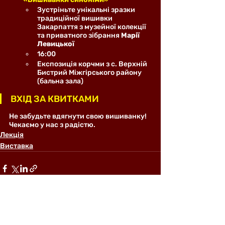
Зустріньте унікальні зразки 
традиційної вишивки 
Закарпаття з музейної колекції 
та приватного зібрання 
Марії 
Левицької
16:00
Експозиція корчми з с. Верхній 
Бистрий Міжгірського району 
(бальна зала)
ВХІД ЗА КВИТКАМИ 
Не забудьте вдягнути свою вишиванку! 
Чекаємо у нас з радістю.
Лекція
Виставка