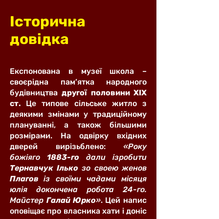
Історична
довідка
Експонована в музеї школа –
своєрідна пам’ятка народного
будівництва
другої половини ХІХ
ст.
Це типове сільське житло з
деякими змінами у традиційному
плануванні, а також більшими
розмірами. На одвірку вхідних
дверей вирізьблено:
«Року
божіяго
1883-го
дали ізробити
Тернавчук Ілько
зо своею женов
Плагов
із своїми чадами місяця
юлія докончена робота 24-го.
Майстер
Галай Юрко
»
. Цей напис
оповіщає про власника хати і доніс