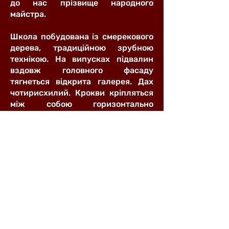
до нас прізвище народного
майстра.
Школа побудована із смерекового
дерева, традиційною зрубною
технікою. На випусках підвалин
вздовж головного фасаду
тягнеться відкрита галерея. Дах
чотирисхилий. Крокви кріпляться
між собою горизонтально
прибитими латами, на які
встановлюється дранка.
Конструкція стелі («подовиня»)
складається з чотирьох
поздовжніх брусів («геренд»), на
які настелені товсті дошки. Долівка
в приміщенні класу та кімнати
вчителя глинобитна, а сінях і
коморі – з товстих колотих дощок.
На одвірку вхідних дверей