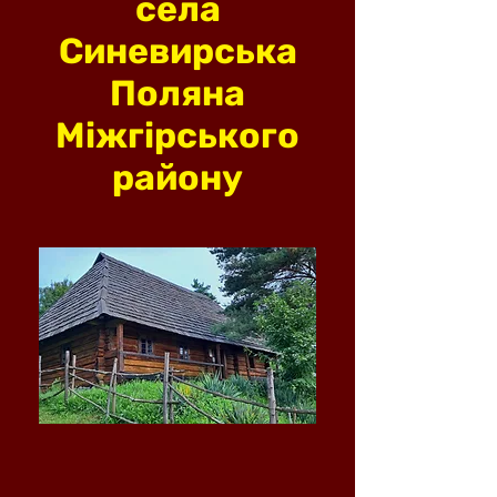
села
Синевирська
Поляна
Міжгірського
району