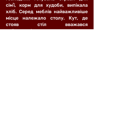
сімʼї, корм для худоби, випікала
хліб. Серед меблів найважливіше
місце належало столу. Кут, де
стояв стіл вважався
найпочеснішим, за нього саджали
почесних гостей, тут збиралась під
час свят уся родина. Під фасадної і
торцевою стінами встановлені
довгі тесані лави, на яких спали
члени сімʼї, сидячи біля вікна,
займались різноманітними
господарськими роботами
(ремонтували взуття, вишивали,
пряли).
На подвір’ї садиби розміщено хлів і
стодолу під одним спільним дахом,
дерев’яний курник на високих
ніжках та колодязь-журавель.