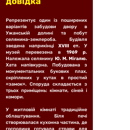
довідка
Репрезентує один із поширених
варіантів забудови двору в
Ужанській долині та побут
селянина-землероба. Будівля
зведена наприкінці
ХVІІІ ст.
У
музей перевезена в
1969 р.
Належала селянину
Ю. М. Мігалю.
Хата напівкурна. Побудована з
монументальних букових плах,
скріплених у кутах в простий
«замок». Споруда складається з
трьох приміщень: кімнати, сіней і
комори.
У житловій кімнаті традиційне
облаштування. Біля печі
створювалася кухонна частина, де
господиня готувала страви для