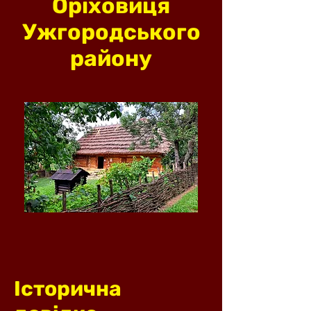
Оріховиця
Ужгородського
району
Історична