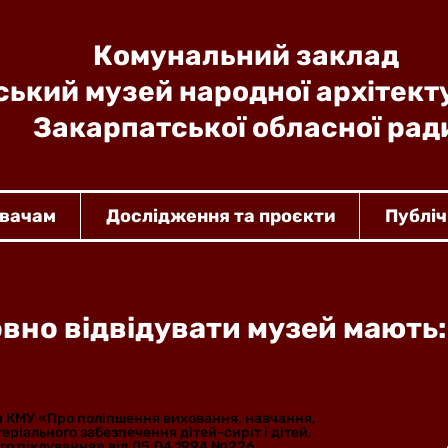
Комунальний заклад
ький музей народної архітект
Закарпатської обласної рад
увачам
Дослідження та проєкти
Публіч
вно відвідувати музей мають:
збавлені батьківського піклування.
ви КМУ «Про поліпшення виховання, навчання,
теріального забезпечення дітей-сиріт і дітей,
го піклування» від 05.04.1994 №226.