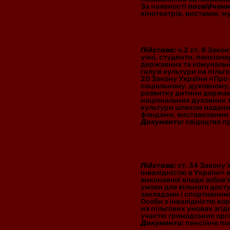
За наявності
посвідченн
кінотеатрів, виставок, му
2. Діти дошкільного віку.
Підстава:
ч.2 ст. 8 Зако
учні, студенти, пенсіоне
державних та комунальни
галузі культури на піль
20 Закону України «Про
соціальному, духовному
розвитку дитини держав
національних духовних т
культури шляхом наданн
фондами, виставковими 
Документи:
свідоцтво пр
3. Особи з інвалідністю І-І
Підстава:
ст. 34 Закону 
інвалідністю в Україні» 
виконавчої влади зобов’я
умови для вільного дос
закладами і спортивними
Особи з інвалідністю ко
на пільгових умовах згі
участю громадських орган
Документи:
пенсійне по