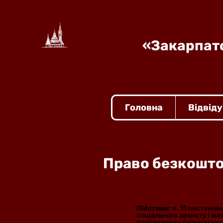
«Закарпатс
Головна
Відвід
Право безкошто
1. Діти-сироти і діти, по
Підстава:
п. 11 постано
соціального захисту і ма
позбавлених батьківсько