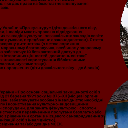
я
, яке дає право на безоплатне відвідування
зеїв.
ну України «Про культуру» (діти дошкільного віку,
ри, інваліди мають право на відвідування
х закладів культури, позашкільних закладів освіти
гових умовах, передбачених законодавством). Стаття
 охорону дитинства» (з метою сприяння
, моральному благополуччю, всебічному здоровому
а забезпечує їй безкоштовний доступ до
а історичних цінностей, досягнень світової
я можливості користування бібліотечними
залами, музеями тощо).
о народження (діти дошкільного віку – до 6 років).
І групи.
України «Про основи соціальної захищеності осіб з
від 21 березня 1991 року № 875-XII (місцеві органи
зані забезпечувати особам з інвалідністю необхідні
тупу і користування культурно-видовищними
 спорудами, для занять фізкультурою і спортом.
ристуються переліченими послугами безплатно або
дно з рішеннями органів місцевого самоврядування за
ізацій осіб з інвалідністю).
свідчення та/або довідка МСЕК.