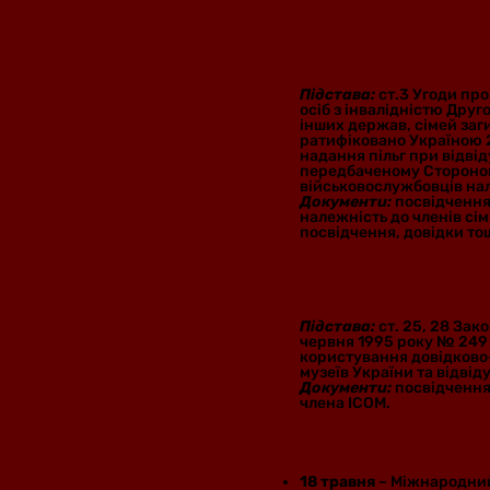
4. Ветерани Другої світово
військовослужбовців.
Підстава:
ст.3 Угоди про
осіб з інвалідністю Друго
інших держав, сімей заги
ратифіковано Україною 26
надання пільг при відві
передбаченому Стороною
військовослужбовців нал
Документи:
посвідчення
належність до членів сім
посвідчення, довідки то
5. Працівники музеїв та 
(ICOM).
Підстава:
ст. 25, 28 Зак
червня 1995 року № 249
користування довідково
музеїв України та відвід
Документи:
посвідчення
члена ICOM.
Окрім того, в КЗ «Закарп
побуту» ЗОР щороку Дням
18 травня
– Міжнародний 