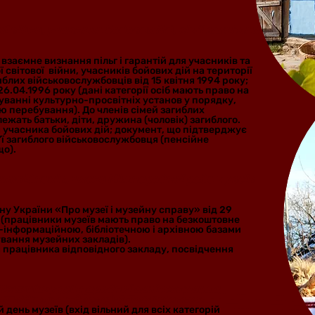
ї війни, учасники бойових дій, сім’ї загиблих
 взаємне визнання пільг і гарантій для учасників та
ї світової війни, учасників бойових дій на території
блих військовослужбовців від 15 квітня 1994 року;
.04.1996 року (дані категорії осіб мають право на
дуванні культурно-просвітніх установ у порядку,
 перебування). До членів сімей загиблих
ежать батьки, діти, дружина (чоловік) загиблого.
 учасника бойових дій; документ, що підтверджує
’ї загиблого військовослужбовця (пенсійне
що).
заповідників, члени Міжнародної ради музеїв
ону України «Про музеї і музейну справу» від 29
 (працівники музеїв мають право на безкоштовне
-інформаційною, бібліотечною і архівною базами
ування музейних закладів).
 працівника відповідного закладу, посвідчення
атський музей народної архітектури та
и відкритих дверей оголошуються:
день музеїв (вхід вільний для всіх категорій