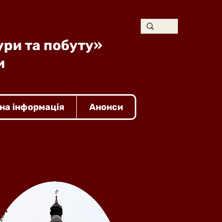
ури та побуту»
и
на інформація
Анонси