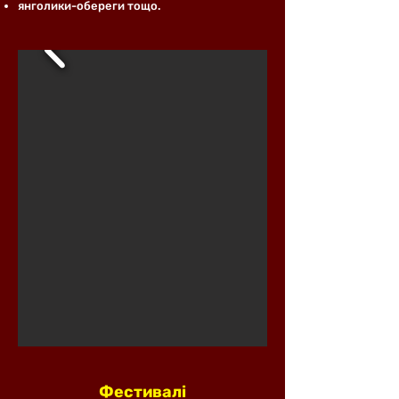
янголики-обереги
тощо.
Фестивалі