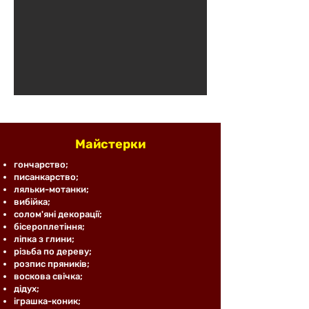
Майстерки
гончарство;​
писанкарство;​
ляльки-мотанки; ​
вибійка; ​
солом'яні декорації;
бісероплетіння;​
ліпка з глини;
різьба по дереву;
розпис пряників;
воскова свічка;
дідух;
іграшка-коник;