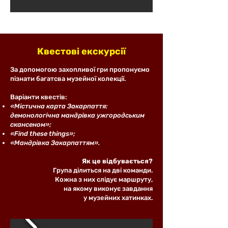
Квестові екскурсії
За допомогою захопливої гри пропонуємо
пізнати багатсва музейної колекції.
Варіанти квестів:
«Містична карта Закарпаття:
демонологічна мандрівка ужгородським
скансеном»​;
«Find these things»;
«Мандрівка Закарпаттям».
Як​ це відбувається?
Група ділиться на дві команди.
Кожна з них слідує маршруту,
на якому виконує завдання
у музейних хатинках.