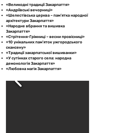
«Великодні традиції Закарпаття»
«Андріївські вечорниці»
«Шелестівська церква – пам’ятка народної
архітектури Закарпаття»
«Народне вбрання та вишивка
Закарпаття»
​«Стрітення-Грімниці – весни провісниці»
«10 унікальних пам'яток ужгородського
скансену»
«Традиції закарпатської вишиванки»
«У сутінках старого села: народна
демонологія Закарпаття»
«Любовна магія Закарпаття»