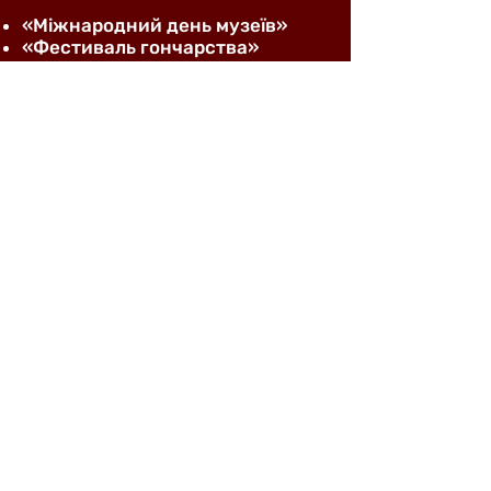
«Міжнародний день музеїв»
​«Фестиваль гончарства»
«Етнічна палітра Закарпаття»
«Жива спадщина»