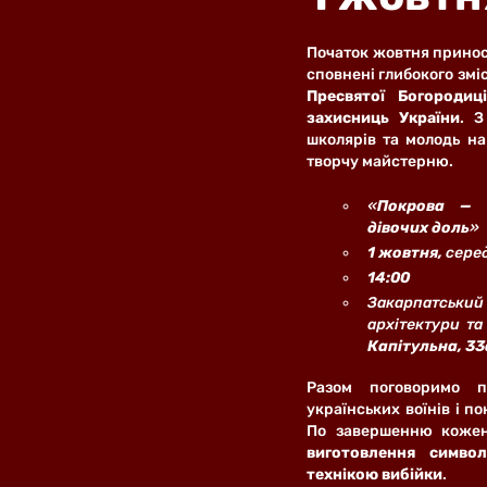
Початок жовтня приноси
сповнені глибокого зміс
Пресвятої Богородиц
захисниць України
. З
школярів та молодь на
творчу майстерню.
«
Покрова — п
дівочих доль
»
1 жовтня,
 сере
14:00
Закарпатсь
архітектури та
Капітульна, 33
Разом поговоримо п
українських воїнів і по
виготовлення символ
технікою вибійки
. 