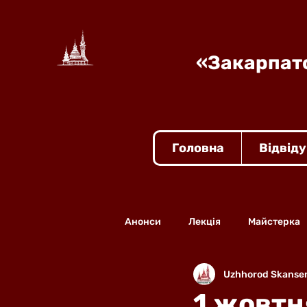
«Закарпатс
Головна
Відвід
Анонси
Лекція
Майстерка
Uzhhorod Skanse
1 жовтн