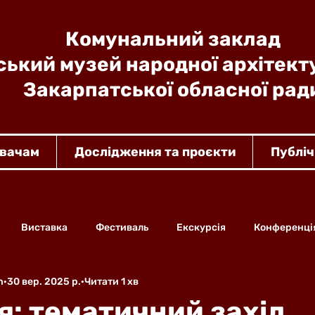
Комунальний заклад
ький музей народної архітект
Закарпатської обласної рад
увачам
Дослідження та проєкти
Публіч
Виставка
Фестиваль
Екскурсія
Конференці
n
30 вер. 2025 р.
Читати 1 хв
я: тематичний захід