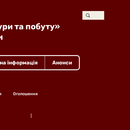
ури та побуту»
и
на інформація
Анонси
я
Оголошення