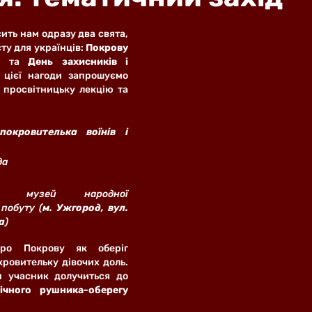
ть нам одразу два свята, 
ту для українців: 
Покрову 
і
 та 
День захисників і 
 цієї нагоди запрошуємо 
 просвітницьку лекцію та 
окровителька воїнів і 
да
кий музей народної 
 побуту (
м. Ужгород, вул. 
а
)
ро Покрову як оберіг 
кровительку дівочих доль. 
По завершенню кожен учасник долучиться до 
ічного рушника-оберегу 