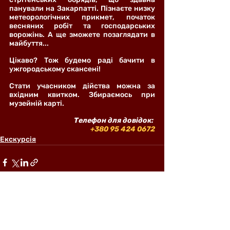
панували на Закарпатті. Пізнаєте низку 
метеорологічних прикмет, початок 
весняних робіт та господарських 
ворожінь. А ще зможете позаглядати в 
майбуття...
Цікаво? Тож будемо раді бачити в 
ужгородському скансені!
Стати учасником дійства можна за 
вхідним квитком. Збираємось при 
музейній карті.
Телефон для довідок: 
+380 95 424 0672
Екскурсія
Останні пости
Дивитися всі