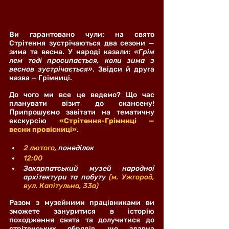
Ви гарантовано чули: на свято 
Стрітення зустрічаються два сезони — 
зима та весна. У народі казали: 
«Грім 
лем тоді просипається, коли зима з 
веснов зустрічається»
. Звідси й друга 
назва — Грімниці.
До чого ми все це ведемо? Що час 
планувати візит до скансену! 
Припрошуємо завітати на тематичну 
екскурсію 
«Стрітення-Грімниці — 
весни провісниці»
.
2 лютого
, понеділок 
12:00
Закарпатський музей народної 
архітектури та побуту 
(м. Ужгород, 
вул. Капітульна, 33а)
Разом з музейними працівниками ви 
зможете зануритися в історію 
походження свята та долучитися до 
стрітенських обрядів, що здавна 