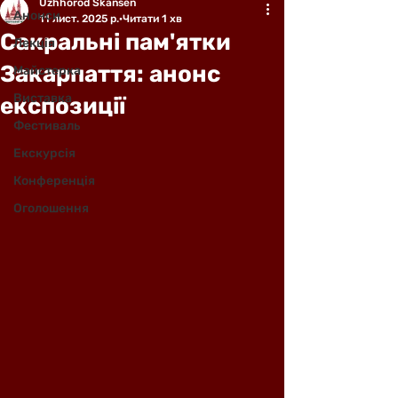
Uzhhorod Skansen
Анонси
11 лист. 2025 р.
Читати 1 хв
Сакральні пам'ятки
Лекція
Закарпаття: анонс
Майстерка
Виставка
експозиції
Фестиваль
Екскурсія
Конференція
Оголошення