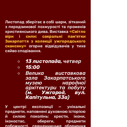
Листопад зберігає в собі шарм, зітканий 
з передзимової похмурості та променів 
християнського дива. Виставка 
«Світло 
віри і сили: сакральні пам'ятки 
Закарпаття з колекції ужгородського 
скансену»
 огорне відвідувачів у тихе 
сяйво сподівання.
13 листопада, 
четвер
15:00
Велика виставкова 
зала Закарпатського 
музею народної 
архітектури та побуту
(м. Ужгород, вул. 
Капітульна, 33а)
У центрі експозиції — унікальні 
предмети, наповнені духовною історією 
й силою поколінь: хрести, ікони, 
іконостас, обереги, предмети 
побожності, священницьке облачення 