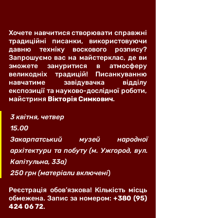
Хочете навчитися створювати справжні 
традиційні писанки, використовуючи 
давню техніку воскового розпису? 
Запрошуємо вас на майстерклас, де ви 
зможете зануритися в атмосферу  
великодніх традицій! Писанкуванню 
навчатиме завідувачка відділу 
експозиції та науково-дослідної роботи, 
майстриня 
Вікторія Симкович
.
3 квітня, четвер
15.00 
Закарпатський музей народної 
архітектури та побуту (м. Ужгород, вул. 
Капітульна, 33а)
250 грн (матеріали включені
)
Реєстрація обов’язкова! Кількість місць 
обмежена. Запис за номером: 
+380 (95) 
424 06 72
.