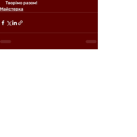
Творімо разом!
Майстерка
Останні пости
Дивитися всі