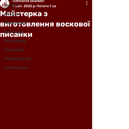
Uzhhorod Skansen
Анонси
1 квіт. 2025 р.
Читати 1 хв
Майстерка з
Лекція
виготовлення воскової
Майстерка
Виставка
писанки
Фестиваль
Екскурсія
Конференція
Оголошення