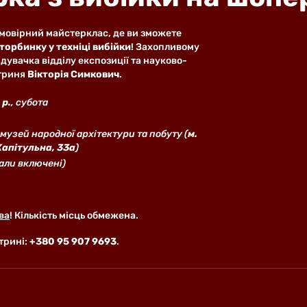
мовірний майстерклас, де ви зможете 
торбинку у техніці вибійки
! Захопливому 
дувачка відділу експозиції та науково-
триня 
Вікторія Симкович
.
 р.
, субота
музей народної архітектури та побуту (
м. 
Капітульна, 33а
)
іали включені)
ва
! Кількість місць обмежена. 
рині: 
+380 95 907 9693
.