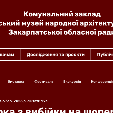
Комунальний заклад
ький музей народної архітект
Закарпатської обласної рад
увачам
Дослідження та проєкти
Публіч
Виставка
Фестиваль
Екскурсія
Конференці
n
6 бер. 2025 р.
Читати 1 хв
ка з вибійки на шопе