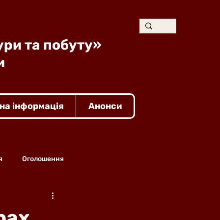
ури та побуту»
и
на інформація
Анонси
я
Оголошення
рах