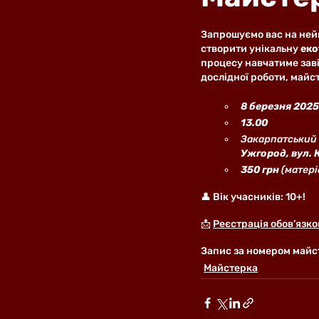
Запрошуємо вас на ней
створити унікальну 
еко
процесу навчатиме заві
дослідної роботи, майс
8 березня 2025
13.00
Закарпатський 
Ужгород, вул. 
350 грн
 (матер
👤 Вік учасників: 10+!
📩 
Реєстрація обов’язко
Запис за номером майст
Майстерка