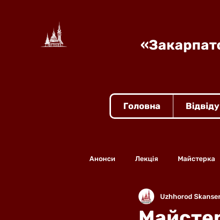
«Закарпатс
Головна
Відвід
Анонси
Лекція
Майстерка
Uzhhorod Skanse
Майстер