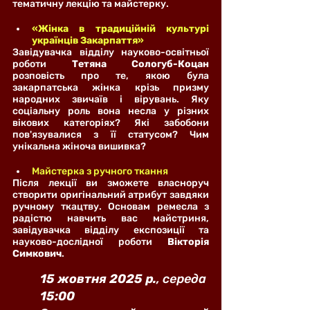
тематичну лекцію та майстерку.
«Жінка в традиційній культурі 
українців Закарпаття»
Завідувачка відділу науково-освітньої 
роботи 
Тетяна Сологуб-Коцан
розповість про те, якою була 
закарпатська жінка крізь призму 
народних звичаїв і вірувань. Яку 
соціальну роль вона несла у різних 
вікових категоріях? Які забобони 
пов'язувалися з її статусом? Чим 
унікальна жіноча вишивка?
Майстерка з ручного ткання
Після лекції ви зможете власноруч 
створити оригінальний атрибут завдяки 
ручному ткацтву. Основам ремесла з 
радістю навчить вас майстриня, 
завідувачка відділу експозиції та 
науково-дослідної роботи 
Вікторія 
Симкович
.
15 жовтня 2025 р.
, середа
15:00