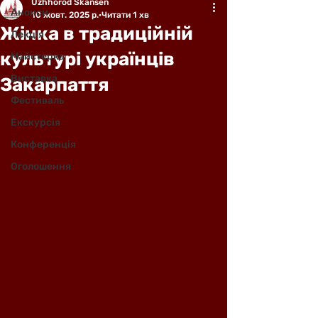
Uzhhorod Skansen
Анонси
10 жовт. 2025 р.
Читати 1 хв
Жінка в традиційній
Лекція
культурі українців
Майстерка
Виставка
Закарпаття
Фестиваль
Екскурсія
Конференція
Оголошення