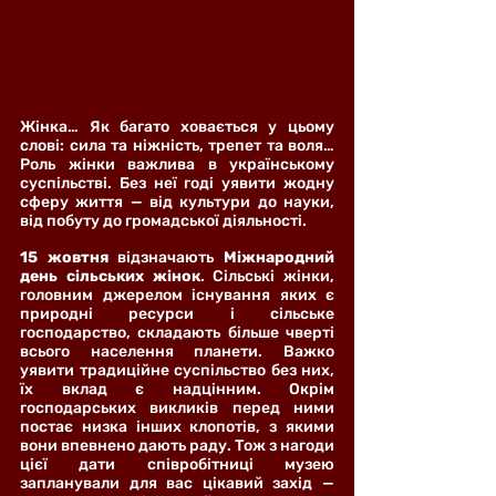
Жінка… Як багато ховається у цьому 
слові: сила та ніжність, трепет та воля… 
Роль жінки важлива в українському 
суспільстві. Без неї годі уявити жодну 
сферу життя — від культури до науки, 
від побуту до громадської діяльності.
15 жовтня
 відзначають 
Міжнародний 
день сільських жінок
. Сільські жінки, 
головним джерелом існування яких є 
природні ресурси і сільське 
господарство, складають більше чверті 
всього населення планети. Важко 
уявити традиційне суспільство без них, 
їх вклад є надцінним. Окрім 
господарських викликів перед ними 
постає низка інших клопотів, з якими 
вони впевнено дають раду. Тож з нагоди 
цієї дати співробітниці музею 
запланували для вас цікавий захід — 