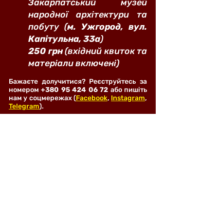
Закарпатський музей 
народної архітектури та 
побуту (
м. Ужгород, вул. 
Капітульна, 33а
)
250 грн
 (вхідний квиток та 
матеріали включені)
Бажаєте долучитися? Реєструйтесь за 
номером 
+380 95 424 06 72
 або пишіть 
нам у соцмережах (
Facebook
, 
Instagram
, 
Telegram
).
Чекаємо вас на атмосферній події, що 
поєднує історію, мистецтво та традиції!
Лекція
Майстерка