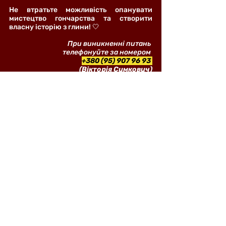
Не втратьте можливість опанувати 
мистецтво гончарства та створити 
власну історію з глини! 🤍
При виникненні питань 
телефонуйте за номером 
+380 (95) 907 96 93 
(Вікторія Симкович)
Майстерка
Останні пости
Дивитися всі