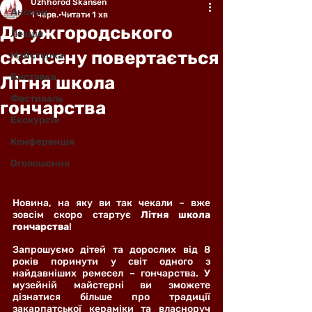
Uzhhorod Skansen
Анонси
1 черв.
Читати 1 хв
До ужгородського
Лекція
скансену повертається
Майстерка
Виставка
Літня школа
Фестиваль
гончарства
Екскурсія
Конференція
Оголошення
Новина, на яку ви так чекали – вже 
зовсім скоро стартує 
Літня школа 
гончарства
! 
Запрошуємо дітей та дорослих від 8 
років поринути у світ одного з 
найдавніших ремесел – гончарства. У 
музейній майстерні ви зможете 
дізнатися більше про традиції 
закарпатської кераміки та власноруч 