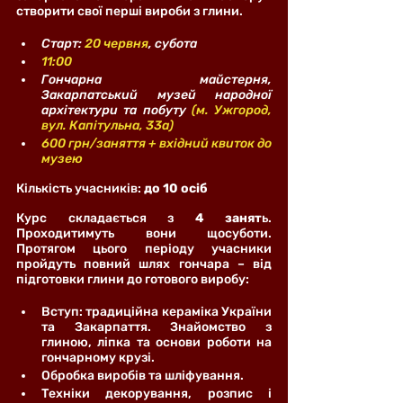
створити свої перші вироби з глини.
Старт: 
20 червня
, субота
11:00
Гончарна майстерня, 
Закарпатський музей народної 
архітектури та побуту 
(м. Ужгород, 
вул. Капітульна, 33а)
600 грн/заняття + вхідний квиток до 
музею
Кількість учасників: 
до 10 осіб
Курс складається з 
4 занят
ь. 
Проходитимуть вони щосуботи. 
Протягом цього періоду учасники 
пройдуть повний шлях гончара – від 
підготовки глини до готового виробу:
Вступ: традиційна кераміка України 
та Закарпаття. Знайомство з 
глиною, ліпка та основи роботи на 
гончарному крузі.
Обробка виробів та шліфування.
Техніки декорування, розпис і 