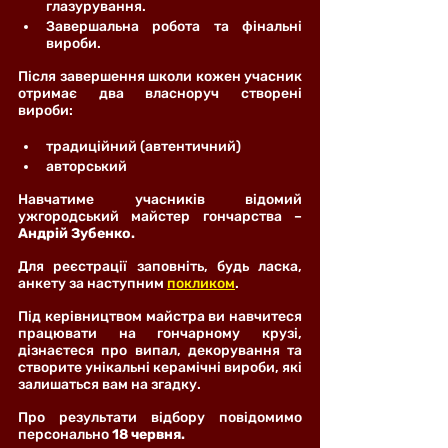
глазурування.
Завершальна робота та фінальні 
вироби.
Після завершення школи кожен учасник 
отримає два власноруч створені 
вироби:
традиційний (автентичний)
авторський
Навчатиме учасників відомий 
ужгородський майстер гончарства – 
Андрій Зубенко.
Для реєстрації заповніть, будь ласка, 
анкету за наступним 
покликом
. 
Під керівництвом майстра ви навчитеся 
працювати на гончарному крузі, 
дізнаєтеся про випал, декорування та 
створите унікальні керамічні вироби, які 
залишаться вам на згадку.
Про результати відбору повідомимо 
персонально
 18 червня.