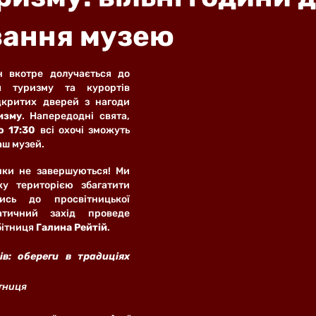
вання музею
 вкотре долучається до 
ня туризму та курортів 
Закарпатської ОДА відкритих дверей з нагоди 
изму
. Напередодні свята, 
о 17:30
 всі охочі зможуть 
аш музей. 
ки не завершуються! Ми 
у територією збагатити 
ись до просвітницької 
матичний захід проведе 
ітниця 
Галина Рейтій
.
в: обереги в традиціях 
тниця