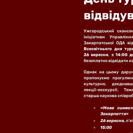
відвіду
Ужгородський скансен
ініціативи Управлін
Всесвітнього дня тур
26 вересня
, 
з 14:00 д
безоплатно відвідати н
Однак на цьому дарун
пропонуємо прогулянк
культурно, доєднавш
лекції-екскурсії. Те
старша наукова співроб
«Мова символі
Закарпаття»
26 вересня, 
п'я
15:00