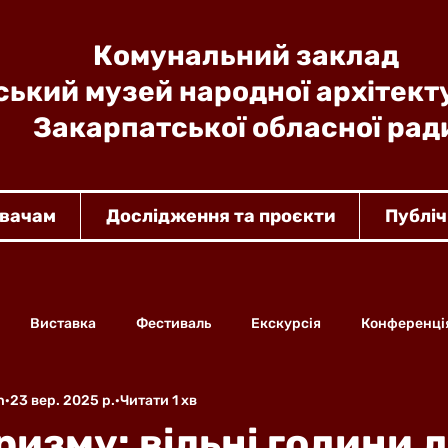
Комунальний заклад
ький музей народної архітект
Закарпатської обласної рад
увачам
Дослідження та проєкти
Публіч
Виставка
Фестиваль
Екскурсія
Конференці
n
23 вер. 2025 р.
Читати 1 хв
ризму: вільні години 