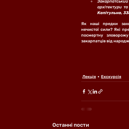
Закарпатсь
архітектури та
Капітульна, 33
Як наші предки зах
нечистої сили? Які пр
посмертну зловорожу 
закарпатців від народж
Лекція
Екскурсія
Останні пости