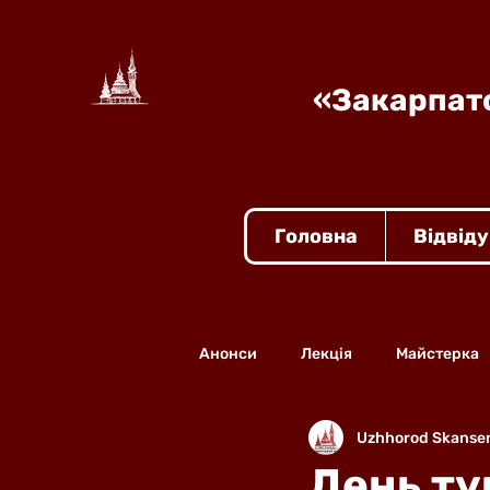
«Закарпатс
Головна
Відвід
Анонси
Лекція
Майстерка
Uzhhorod Skanse
День ту