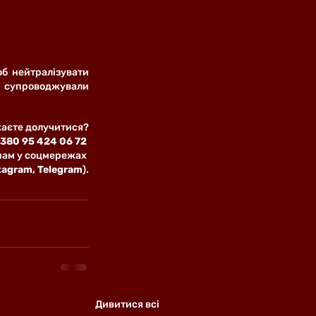
б нейтралізувати 
 супроводжували 
аєте долучитися?
+380 95 424 06 72
нам у соцмережах 
tagram, Telegram
).
Дивитися всі