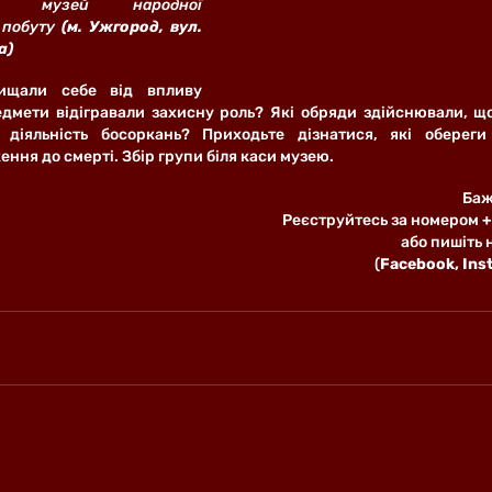
кий музей народної 
 побуту
 (м. Ужгород, вул. 
а)
ищали себе від впливу 
едмети відігравали захисну роль? Які обряди здійснювали, що
діяльність босоркань? Приходьте дізнатися, які обереги
ення до смерті. Збір групи біля каси музею.
Баж
Реєструйтесь за номером
 
або пишіть 
(
Facebook, Ins