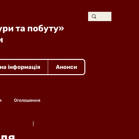
ури та побуту»
и
на інформація
Анонси
я
Оголошення
для