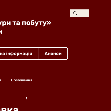
ури та побуту»
и
на інформація
Анонси
я
Оголошення
авка