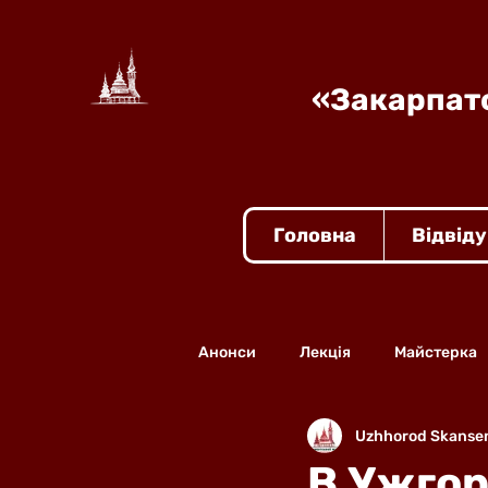
«Закарпатс
Головна
Відвід
Анонси
Лекція
Майстерка
Uzhhorod Skanse
В Ужгор