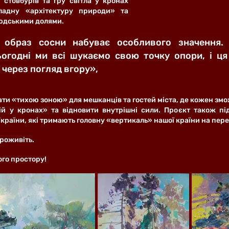
 стовбурів та гру світла у кронах 
ладну «архітектуру природи» та 
людськими долями.
 образ сосни набуває особливого значення.
ьогодні ми всі шукаємо свою точку опори, і ця 
 через погляд вгору», 
ти «тихою зоною» для мешканців та гостей міста, де кожен змо
й у кронах» та відновити внутрішні сили. Проєкт також пі
країни, які тримають головну «вертикаль» нашої країни на пере
Проживіть.
го простору!