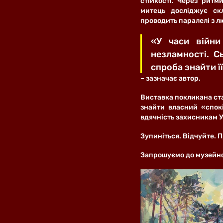
стійкості. Через ритми
митець досліджує ск
проводить паралелі з 
«У часи війни
незламності. С
спроба знайти її
– зазначає автор.
Виставка покликана ста
знайти власний «спокі
вдячність захисникам У
Зупиніться. Відчуйте. 
Запрошуємо до музейно