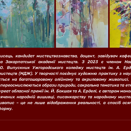
исець, кандидат мистецтвознавства, доцент, завідувач кафе
а Закарпатської академії мистецтв. З 2023 є членом Наці
О. Випускник Ужгородського коледжу мистецтв ім. А. Ердел
 мистецтв (МДЖ). У творчості поєднує художню практику з наук
ться на багатошаровому олійному та акриловому живописі, 
 переосмислюються образи природи, сакральна тематика та етн
уреат обласної премії ім. Й. Бокшая та А. Ерделі, є автором моно
ячених народній вишивці, писанкарству та народному мисте
ивопис – це не лише відображення реальності, а спосіб ося
 форму.