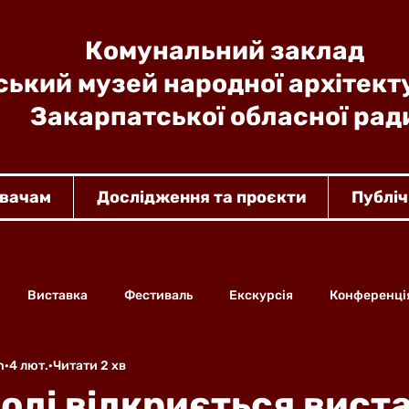
Комунальний заклад
ький музей народної архітект
Закарпатської обласної рад
увачам
Дослідження та проєкти
Публіч
Виставка
Фестиваль
Екскурсія
Конференці
n
4 лют.
Читати 2 хв
оді відкриється вист