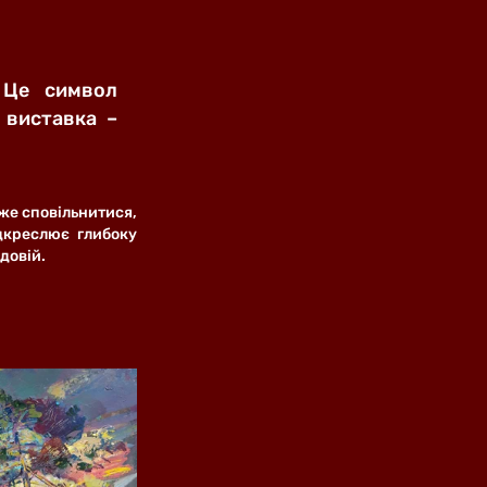
 Це символ 
виставка – 
же сповільнитися, 
дкреслює глибоку 
довій.