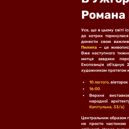
Романа 
Усе, що в цьому світі іс
до котрих торкнулася
донести свою важливі
Пилипа
 — це живописн
Вже наступного тижня
митця завдяки перс
Експозиція об’єднує 
художником протягом кі
10 лютого
, вівторок
16:00
Верхня виставко
народної архітек
Капітульна, 33/а)
Центральним образом пр
не просто частиною 