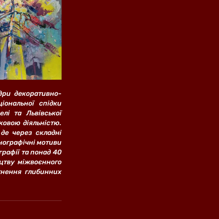
дри декоративно-
ональної спідки 
і та Львівської 
овою діяльністю. 
де через складні 
ографічні мотиви 
графії та понад 40 
цтву міжвоєнного 
гнення глибинних 