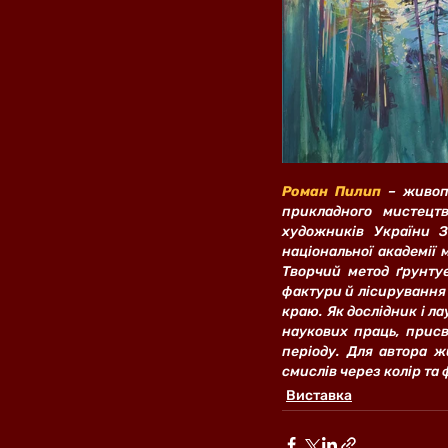
Роман Пилип
 – живоп
прикладного мистецтв
художників України З
національної академії
Творчий метод ґрунтує
фактури й лісирування
краю. Як дослідник і ла
наукових праць, присв
періоду. Для автора ж
смислів через колір та
Виставка