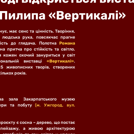
Пилипа «Вертикалі»
нує, має сенс та цінність. Творіння, 
 людська рука, повсякчас прагне 
сть до глядача. Полотна 
Романа 
а притча про стійкість та світло. 
 кожен охочий зануриться у світ 
ональній виставці 
«Вертикалі»
. 
25 живописних творів, створених 
лькох років.
ва зала Закарпатського музею 
тури та побуту 
(м. Ужгород, вул. 
оєкту є сосна – дерево, що постає 
пейзажу, а живою архітектурою 