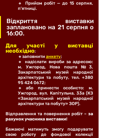
🔸 Прийом робіт — до 15 серпня, 
п'ятниці.
Відкриття виставки 
заплановано на 21 серпня о 
16:00.
Для участі у виставці 
необхідно
: 
🔸заповнити 
анкету
;
🔸 надіслати вироби за адресою: 
м. Ужгород, Нова пошта №3, 
Закарпатський музей народної 
архітектури та побуту, тел. +380 
95 424 0672;
🔸або принести особисто: м. 
Ужгород, вул. Капітульна, 33а (КЗ 
«Закарпатський музей народної 
архітектури та побуту» ЗОР).
Відправлення та повернення робіт – 
за 
рахунок учасника виставки
!
Бажаючі матимуть змогу подарувати 
свою роботу до фондової колекції 