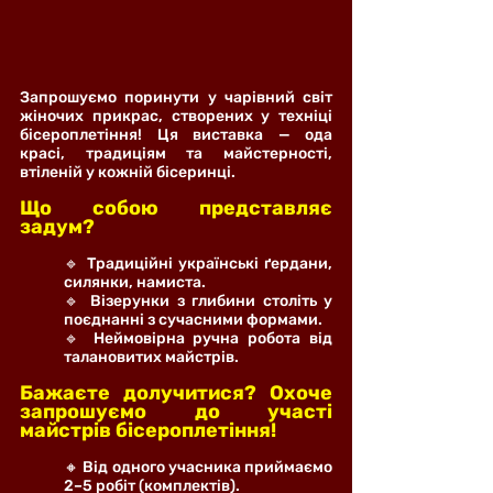
Запрошуємо поринути у чарівний світ 
жіночих прикрас, створених у техніці 
бісероплетіння! Ця виставка — ода 
красі, традиціям та майстерності, 
втіленій у кожній бісеринці.
Що собою представляє 
задум?
🔹 Традиційні українські ґердани, 
силянки, намиста.
🔹 Візерунки з глибини століть у 
поєднанні з сучасними формами.
🔹 Неймовірна ручна робота від 
талановитих майстрів.
Бажаєте долучитися? Охоче 
запрошуємо до участі 
майстрів бісероплетіння!
🔸 Від одного учасника приймаємо 
2–5 робіт (комплектів).