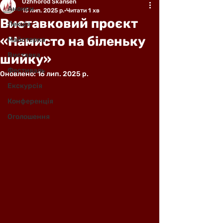
Uzhhorod Skansen
Анонси
15 лип. 2025 р.
Читати 1 хв
Виставковий проєкт
Лекція
«Намисто на біленьку
Майстерка
Виставка
шийку»
Фестиваль
Оновлено:
16 лип. 2025 р.
Екскурсія
Конференція
Оголошення