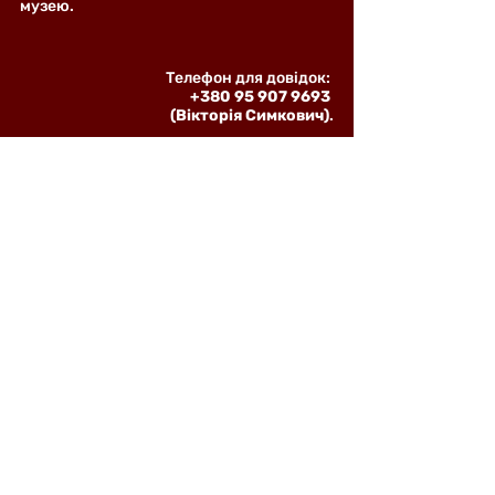
музею.
Телефон для довідок: 
+380 95 907 9693 
(Вікторія Симкович)
.
Виставка
Останні пости
Дивитися всі